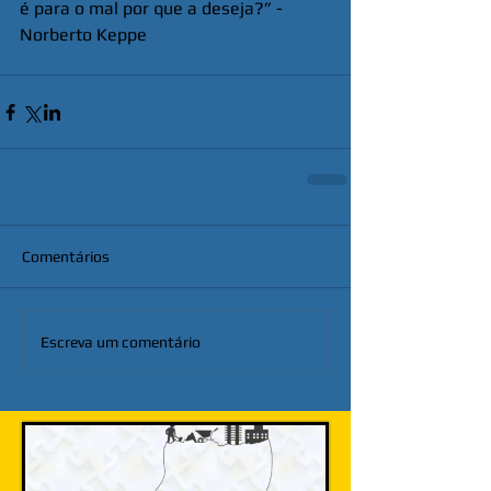
é para o mal por que a deseja?” - 
Norberto Keppe
Comentários
Escreva um comentário