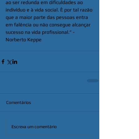
ao ser redunda em dificuldades ao 
indivíduo e à vida social. È por tal razão 
que a maior parte das pessoas entra 
em falência ou não consegue alcançar 
sucesso na vida profissional.” - 
Norberto Keppe
Comentários
Escreva um comentário