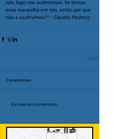
nós, logo nos acalmamos. Se temos 
essa maravilha em nós, então por que 
não a usufruímos?” - Claudia Pacheco
Comentários
Escreva um comentário