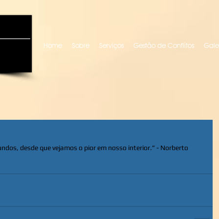
uro locutora
Home
Sobre
Serviços
Gestão de Conflitos
Gale
undos, desde que vejamos o pior em nosso interior.” - Norberto 