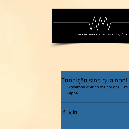
alexsandra-ma
Condição sine qua non!
“Podemos viver no melhor dos     m
Keppe