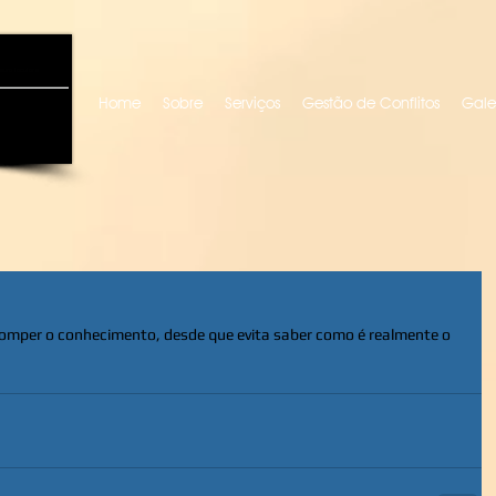
uro locutora
Home
Sobre
Serviços
Gestão de Conflitos
Gale
romper o conhecimento, desde que evita saber como é realmente o 