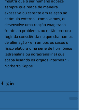
mostra que o ser humano adoece 
sempre que reage de maneira 
excessiva ou carente em relação ao 
estímulo externo - como vemos, ou 
desenvolve uma reação exagerada 
frente ao problema, ou então procura 
fugir da consciência no que chamamos 
de alienação - em ambos os casos o 
físico elabora uma série de hormônios 
(adrenalina ou noradrenalina) que 
acaba lesando os órgãos internos.” - 
Norberto Keppe