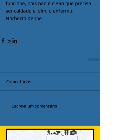
funcione, pois não é o são que precisa 
ser cuidado e, sim, o enfermo.” - 
Norberto Keppe
Comentários
Escreva um comentário