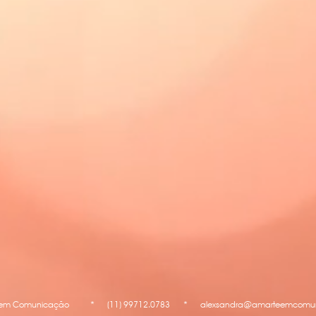
e em Comunicação
*
(11) 99712.0783
*
alexsandra@amarteemcomun