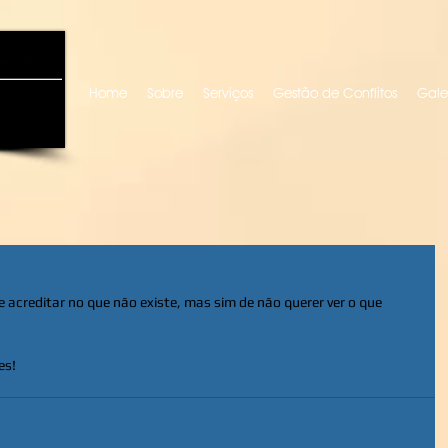
uro locutora
Home
Sobre
Serviços
Gestão de Conflitos
Gale
acreditar no que não existe, mas sim de não querer ver o que 
es!