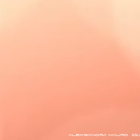
AlexsAndrA mAuro
Art