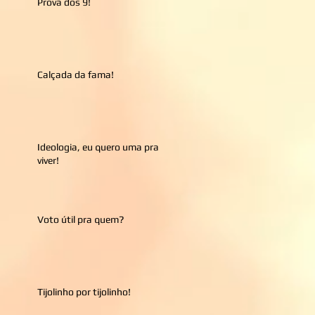
Prova dos 9!
Calçada da fama!
Ideologia, eu quero uma pra
viver!
Voto útil pra quem?
Tijolinho por tijolinho!