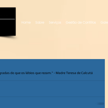
uro locutora
Home
Sobre
Serviços
Gestão de Conflitos
Gale
adas do que os lábios que rezam.” - Madre Teresa de Calcutá