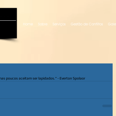
uro locutora
Home
Sobre
Serviços
Gestão de Conflitos
Gale
as poucos aceitam ser lapidados." - Everton Spolaor