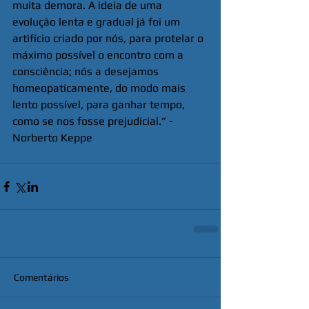
muita demora. A ideia de uma 
evolução lenta e gradual já foi um 
artifício criado por nós, para protelar o 
máximo possível o encontro com a 
consciência; nós a desejamos 
homeopaticamente, do modo mais 
lento possível, para ganhar tempo, 
como se nos fosse prejudicial.” - 
Norberto Keppe
Comentários